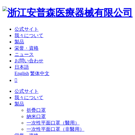
公式サイト
我々について
製品
栄誉・資格
ニュース
お問い合わせ
日本語
English
繁体中文

公式サイト
我々について
製品
折疊口罩
納米口罩
一次性平面口罩（醫用）
一次性平面口罩（非醫用）