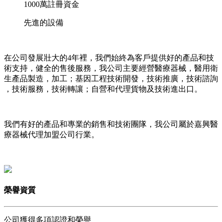
1000萬註冊資金
先進的設備
在公司發展壯大的4年裡，我們始終為客戶提供好的產品和技
術支持，健全的售後服務，我公司主要經營醫療器械，醫用衛
生產品製造，加工；基因工程技術開發，技術推廣，技術諮詢
，技術服務，技術轉讓；自營和代理貨物及技術進出口。
我們有好的產品和專業的銷售和技術團隊，我公司屬於嘉興醫
療器械代理加盟公司行業。
榮譽資質
公司獲得多項認證和榮譽