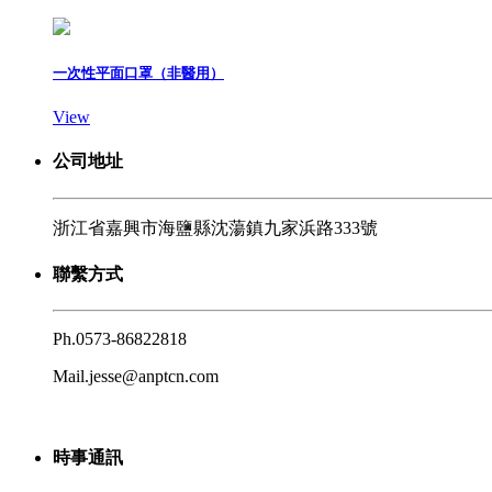
一次性平面口罩（非醫用）
View
公司地址
浙江省嘉興市海鹽縣沈蕩鎮九家浜路333號
聯繫方式
Ph.
0573-86822818
Mail.
jesse@anptcn.com
時事通訊